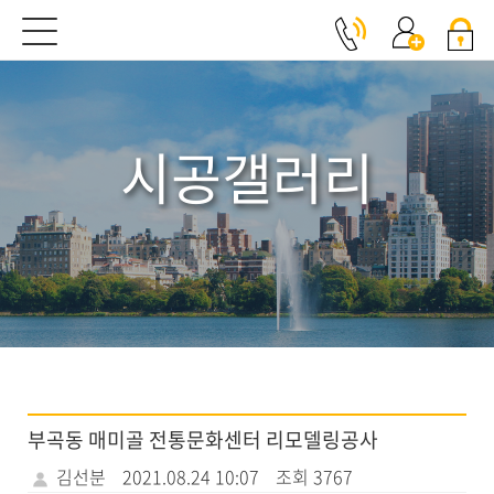
시공갤러리
부곡동 매미골 전통문화센터 리모델링공사
김선분
2021.08.24 10:07
조회 3767