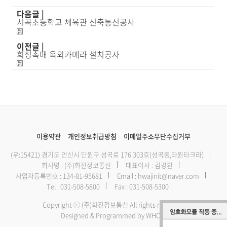
다음글 |
시곡초등학교 체육관 신축통신공사
이전글 |
희성촉매 옥외카메라 설치공사
이용약관
개인정보취급방침
이메일주소무단수집거부
(우:15421) 경기도 안산시 단원구 성곡로 176 303호(성곡동,타원타크라)
회사명 : (주)화진정보통신
대표이사 : 김경환
사업자등록번호 : 134-81-95681
Email :
hwajinit@naver.com
Tel :
031-508-5800
Fax : 031-508-5300
Copyright ⓒ (주)화진정보통신 All rights reserved.
Designed & Programmed by WHOIS